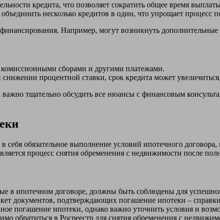
льности кредита, что позволяет сократить общее время выплаты
бъединить несколько кредитов в один, что упрощает процесс п
ефинансирования. Например, могут возникнуть дополнительные 
с комиссионными сборами и другими платежами.
 снижении процентной ставки, срок кредита может увеличиться,
важно тщательно обсудить все нюансы с финансовым консультан
еки
себя обязательное выполнение условий ипотечного договора, п
является процесс снятия обременения с недвижимости после пол
ые в ипотечном договоре, должны быть соблюдены для успешног
кет документов, подтверждающих погашение ипотеки – справки
ное погашение ипотеки, однако важно уточнить условия и возм
мо обратиться в Росреестр для снятия обременения с недвижим