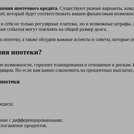
шения ипотечного кредита
. Существуют разные варианты, кажд
об, который будет соответствовать вашим финансовым возможно
т в себя не только регулярные платежи, но и возможные штрафы,
кие события могут повлиять на общий размер долга.
ь ипотеку, а также обсудим важные аспекты и советы, которые п
ния ипотеки?
ые возможности, горизонт планирования и отношение к рискам. 
одящим. Но если вам важно сэкономить на процентных выплатах
ипотеки
редита;
ению с дифференцированными;
а погашение процентов.