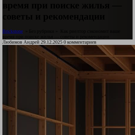
время при поиске жилья —
советы и рекомендации
Brickstone
» Без рубрики »
Как риелтор сэкономит ваше
время при поиске жилья — советы и рекомендации
Любимов Андрей
29.12.2025
0 комментариев